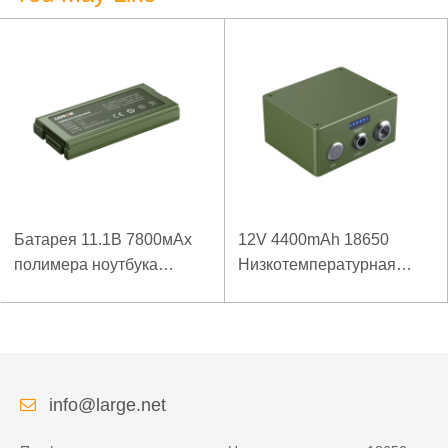
Батарея 11.1В 7800мАх
12V 4400mAh 18650
полимера ноутбука
Низкотемпературная
низкой температуры
литиевая батарея для
высокой плотности
усиленного источника
энергии изрезанная
питания
info@large.net