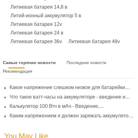
Литиевая батарея 14,8 в
Литий-ионный аккумулятор 5 в
Литиевая батарея 12v
Литиевая батарея 24 в
Литиевая батарея 36v
Литиевая батарея 48v
Самые горячие новости
Последние новости
Рекомендация
Какое напряжение слишком низкое для батарейки
АА? Минимальное напряжение, вольтметр и
Что такое ватт-часы на аккумуляторе - введение и
старение
расчет?
Калькулятор 100 Втч в мАч - Введение,
преобразование и использование
Каким напряжением я должен заряжать аккумулятор
3,7 В?
You May Like