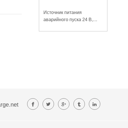
Источник питания
аварийного пуска 24 В,
низкотемпературный
большой ток
rge.net