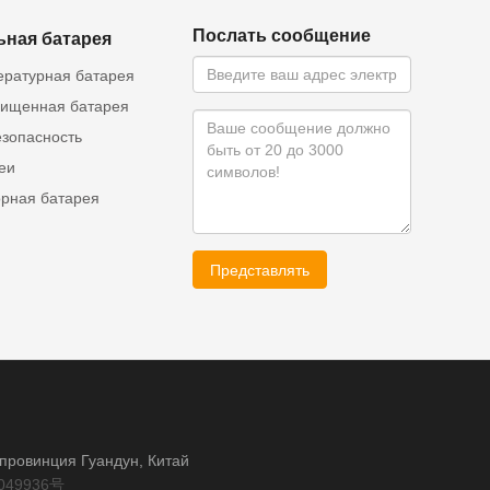
Послать сообщение
ьная батарея
ературная батарея
ищенная батарея
езопасность
еи
орная батарея
Представлять
, провинция Гуандун, Китай
049936号