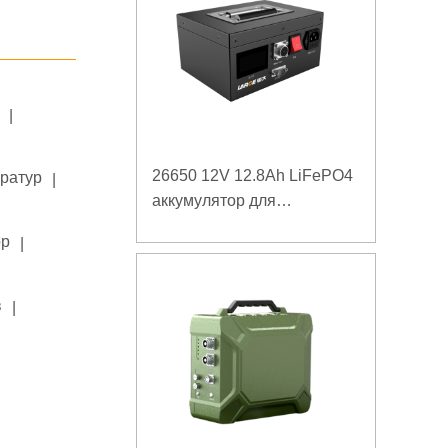
|
26650 12V 12.8Ah LiFePO4
ератур
|
аккумулятор для
оборудования для
ор
|
испытаний
производительности
оборудования с портом
в
|
связи SMBUS