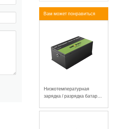
Вам может понравиться
Низкотемпературная
зарядка / разрядка батареи
LiFePO4 32V 20Ah для
базовой станции
электросвязи с
коммуникацией RS485