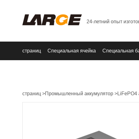
24-летний опыт изгот
страниц
Специальная ячейка
Специальная б
страниц
>
Промышленный аккумулятор
>
LiFePO4 