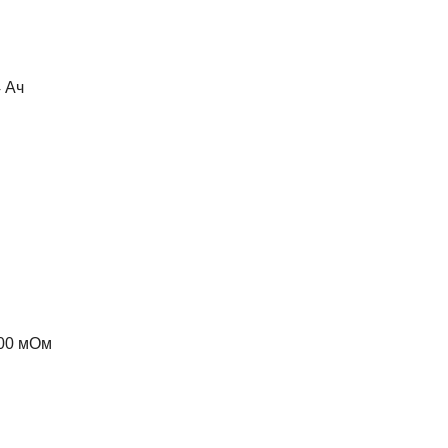
4 Ач
200 мОм