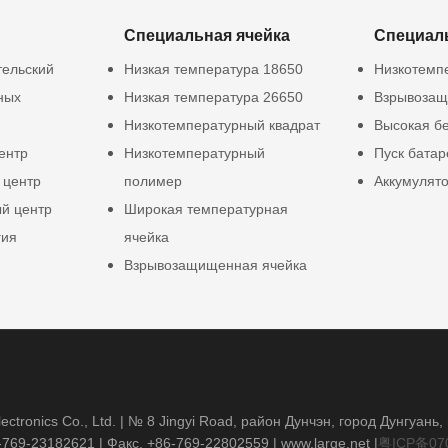
Специальная ячейка
Специал
тельский
Низкая температура 18650
Низкотемп
ных
Низкая температура 26650
Взрывозащ
Низкотемпературный квадрат
Высокая б
ентр
Низкотемпературный
Пуск батар
 центр
полимер
Аккумулят
й центр
Широкая температурная
гия
ячейка
Взрывозащищенная ячейка
ctronics Co., Ltd. | № 8 Jingyi Road, район Дунчэн, город Дунгуань
-769-23182621
| Факс. +86-769-22802559 |
www.large.net
|
粤ICP备07