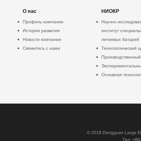
О нас
НИОКР
Профиль компании
Научно-исследова
История развития
институт специаль
Новости компании
литиевых батарей
Свяжитесь с нами
Технологический ц
Производственный
Экспериментальны
Основная техноло
© 2018 Dongguan Large Ele
Тел. +86