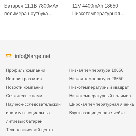
Батарея 11.1В 7800мАх
12V 4400mAh 18650
полимера ноутбука
Низкотемпературная
низкой температуры
литиевая батарея для
высокой плотности
усиленного источника
энергии изрезанная
питания
info@large.net
Профиль компании
Низкая температура 18650
История развития
Низкая температура 26650
Новости компании
Низкотемпературный квадрат
Свяжитесь с нами
Низкотемпературный полимер
Научно-исследовательский
Широкая температурная ячейка
институт специальных
Взрывозащищенная ячейка
литиевых батарей
Технологический центр