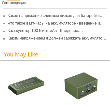
Рекомендация
Какое напряжение слишком низкое для батарейки
АА? Минимальное напряжение, вольтметр и
Что такое ватт-часы на аккумуляторе - введение и
старение
расчет?
Калькулятор 100 Втч в мАч - Введение,
преобразование и использование
Каким напряжением я должен заряжать аккумулятор
3,7 В?
You May Like