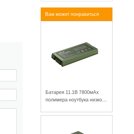
Вам может понравиться
Батарея 11.1В 7800мАх
полимера ноутбука низкой
температуры высокой
плотности энергии
изрезанная