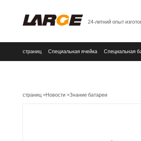
24-летний опыт изгот
страниц
Специальная ячейка
Специальная б
страниц
>
Новости
>
Знание батареи