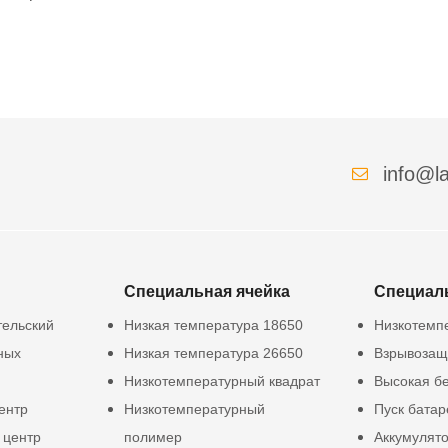
info@la
Специальная ячейка
Специал
тельский
Низкая температура 18650
Низкотемп
ных
Низкая температура 26650
Взрывозащ
Низкотемпературный квадрат
Высокая б
ентр
Низкотемпературный
Пуск батар
 центр
полимер
Аккумулят