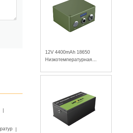
12V 4400mAh 18650
Низкотемпературная
литиевая батарея для
усиленного источника
питания
|
ератур
|