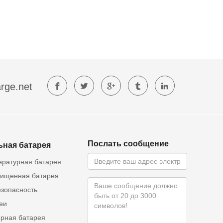
rge.net
Послать сообщение
ьная батарея
ературная батарея
ищенная батарея
езопасность
еи
орная батарея