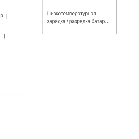
Низкотемпературная
ор
|
зарядка / разрядка батареи
LiFePO4 32V 20Ah для
в
|
базовой станции
электросвязи с
коммуникацией RS485