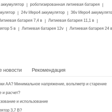
аккумулятор
роботизированная литиевая батарея
|
|
умулятор
24v lifepo4 аккумулятор
36v lifepo4 аккумулят
|
|
Литиевая батарея 7,4 в
Литиевая батарея 11,1 в
|
|
ятор 5 в
Литиевая батарея 12v
Литиевая батарея 24 
|
|
е новости
Рекомендация
йки АА? Минимальное напряжение, вольтметр и старение
е и расчет?
азование и использование
ятор 3,7 В?