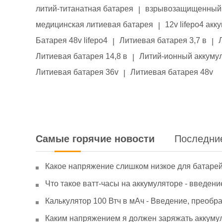
литий-титанатная батарея
взрывозащищенный 
|
медицинская литиевая батарея
12v lifepo4 акк
|
Батарея 48v lifepo4
Литиевая батарея 3,7 в
|
|
Литиевая батарея 14,8 в
Литий-ионный аккумул
|
Литиевая батарея 36v
Литиевая батарея 48v
|
Самые горячие новости
Последни
Какое напряжение слишком низкое для батаре
Что такое ватт-часы на аккумуляторе - введени
Калькулятор 100 Втч в мАч - Введение, преобр
Каким напряжением я должен заряжать аккумул