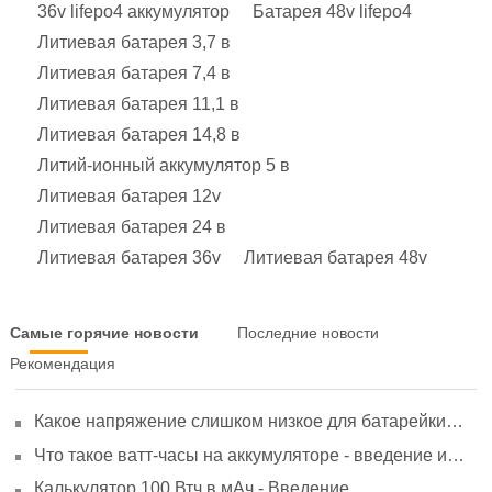
36v lifepo4 аккумулятор
Батарея 48v lifepo4
Литиевая батарея 3,7 в
Литиевая батарея 7,4 в
Литиевая батарея 11,1 в
Литиевая батарея 14,8 в
Литий-ионный аккумулятор 5 в
Литиевая батарея 12v
Литиевая батарея 24 в
Литиевая батарея 36v
Литиевая батарея 48v
Самые горячие новости
Последние новости
Рекомендация
Какое напряжение слишком низкое для батарейки
АА? Минимальное напряжение, вольтметр и
Что такое ватт-часы на аккумуляторе - введение и
старение
расчет?
Калькулятор 100 Втч в мАч - Введение,