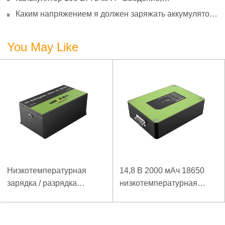
преобразование и использование
Каким напряжением я должен заряжать аккумулятор
3,7 В?
You May Like
Низкотемпературная
14,8 В 2000 мАч 18650
зарядка / разрядка
низкотемпературная
батареи LiFePO4 32V
литий-ионная батарея
20Ah для базовой
для беспроводного
станции электросвязи с
детектора