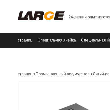
24-летний опыт изгот
страниц
Специальная ячейка
Специальная б
страниц
>
Промышленный аккумулятор
>
Литий-ио