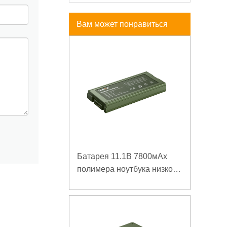
Вам может понравиться
Батарея 11.1В 7800мАх
полимера ноутбука низкой
температуры высокой
плотности энергии
изрезанная