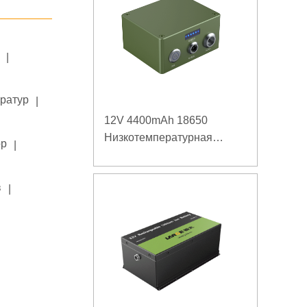
|
ератур
|
12V 4400mAh 18650
Низкотемпературная
ор
|
литиевая батарея для
усиленного источника
в
|
питания