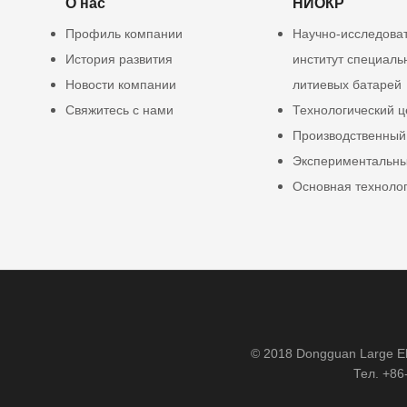
О нас
НИОКР
Профиль компании
Научно-исследова
История развития
институт специаль
Новости компании
литиевых батарей
Свяжитесь с нами
Технологический ц
Производственный
Экспериментальны
Основная техноло
© 2018 Dongguan Large Ele
Тел. +86