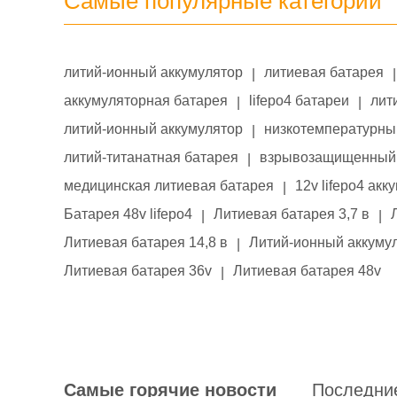
Самые популярные категории
литий-ионный аккумулятор
литиевая батарея
|
|
аккумуляторная батарея
lifepo4 батареи
лит
|
|
литий-ионный аккумулятор
низкотемпературны
|
литий-титанатная батарея
взрывозащищенный 
|
медицинская литиевая батарея
12v lifepo4 акк
|
Батарея 48v lifepo4
Литиевая батарея 3,7 в
|
|
Литиевая батарея 14,8 в
Литий-ионный аккумул
|
Литиевая батарея 36v
Литиевая батарея 48v
|
Самые горячие новости
Последни