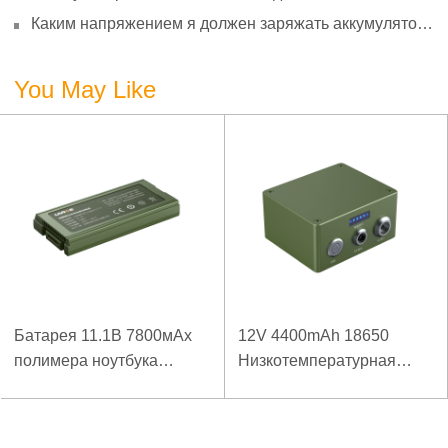
преобразование и использование
Каким напряжением я должен заряжать аккумулятор
3,7 В?
You May Like
Батарея 11.1В 7800мАх
12V 4400mAh 18650
полимера ноутбука
Низкотемпературная
низкой температуры
литиевая батарея для
высокой плотности
усиленного источника
энергии изрезанная
питания