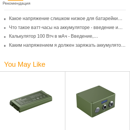
Рекомендация
Какое напряжение слишком низкое для батарейки
АА? Минимальное напряжение, вольтметр и
Что такое ватт-часы на аккумуляторе - введение и
старение
расчет?
Калькулятор 100 Втч в мАч - Введение,
преобразование и использование
Каким напряжением я должен заряжать аккумулятор
3,7 В?
You May Like