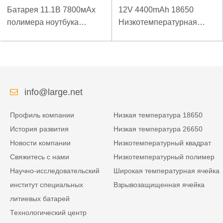
Батарея 11.1В 7800мАх
12V 4400mAh 18650
полимера ноутбука
Низкотемпературная
низкой температуры
литиевая батарея для
высокой плотности
усиленного источника
энергии изрезанная
питания
info@large.net
Профиль компании
Низкая температура 18650
История развития
Низкая температура 26650
Новости компании
Низкотемпературный квадрат
Свяжитесь с нами
Низкотемпературный полимер
Научно-исследовательский
Широкая температурная ячейка
институт специальных
Взрывозащищенная ячейка
литиевых батарей
Технологический центр