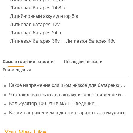
Литиевая батарея 14,8 в
Литий-ионный аккумулятор 5 в
Литиевая батарея 12v
Литиевая батарея 24 в
Литиевая батарея 36v
Литиевая батарея 48v
Самые горячие новости
Последние новости
Рекомендация
Какое напряжение слишком низкое для батарейки
АА? Минимальное напряжение, вольтметр и
Что такое ватт-часы на аккумуляторе - введение и
старение
расчет?
Калькулятор 100 Втч в мАч - Введение,
преобразование и использование
Каким напряжением я должен заряжать аккумулятор
3,7 В?
You May Like