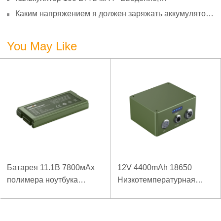
преобразование и использование
Каким напряжением я должен заряжать аккумулятор
3,7 В?
You May Like
Батарея 11.1В 7800мАх
12V 4400mAh 18650
полимера ноутбука
Низкотемпературная
низкой температуры
литиевая батарея для
высокой плотности
усиленного источника
энергии изрезанная
питания