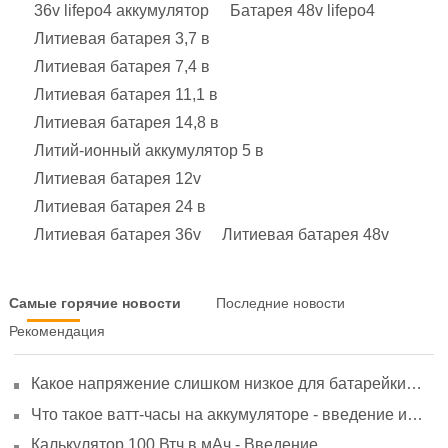
36v lifepo4 аккумулятор
Батарея 48v lifepo4
Литиевая батарея 3,7 в
Литиевая батарея 7,4 в
Литиевая батарея 11,1 в
Литиевая батарея 14,8 в
Литий-ионный аккумулятор 5 в
Литиевая батарея 12v
Литиевая батарея 24 в
Литиевая батарея 36v
Литиевая батарея 48v
Самые горячие новости
Последние новости
Рекомендация
Какое напряжение слишком низкое для батарейки
АА? Минимальное напряжение, вольтметр и
Что такое ватт-часы на аккумуляторе - введение и
старение
расчет?
Калькулятор 100 Втч в мАч - Введение,