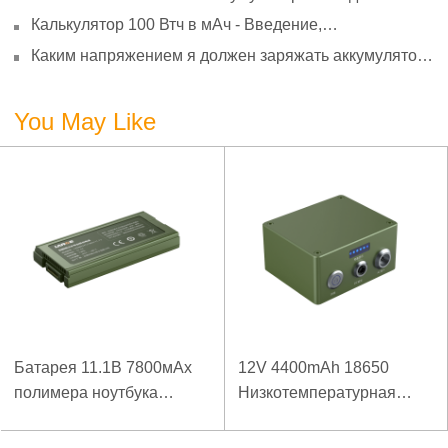
расчет?
Калькулятор 100 Втч в мАч - Введение,
преобразование и использование
Каким напряжением я должен заряжать аккумулятор
3,7 В?
You May Like
Батарея 11.1В 7800мАх
12V 4400mAh 18650
полимера ноутбука
Низкотемпературная
низкой температуры
литиевая батарея для
высокой плотности
усиленного источника