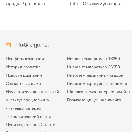
зарядка / разрядка
LiFePO4 аккумулятор для
батареи LiFePO4 32V
оборудования для
20Ah для базовой
испытаний
станции электросвязи с
производительности
коммуникацией RS485
оборудования с портом
связи SMBUS
info@large.net
Профиль компании
Низкая температура 18650
История развития
Низкая температура 26650
Новости компании
Низкотемпературный квадрат
Свяжитесь с нами
Низкотемпературный полимер
Научно-исследовательский
Широкая температурная ячейка
институт специальных
Взрывозащищенная ячейка
литиевых батарей
Технологический центр
Производственный центр