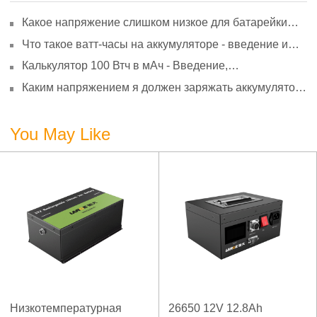
Какое напряжение слишком низкое для батарейки
АА? Минимальное напряжение, вольтметр и
Что такое ватт-часы на аккумуляторе - введение и
старение
расчет?
Калькулятор 100 Втч в мАч - Введение,
преобразование и использование
Каким напряжением я должен заряжать аккумулятор
3,7 В?
You May Like
Низкотемпературная
26650 12V 12.8Ah