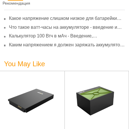
Рекомендация
Какое напряжение слишком низкое для батарейки
АА? Минимальное напряжение, вольтметр и
Что такое ватт-часы на аккумуляторе - введение и
старение
расчет?
Калькулятор 100 Втч в мАч - Введение,
преобразование и использование
Каким напряжением я должен заряжать аккумулятор
3,7 В?
You May Like