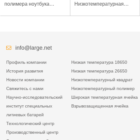
полимера ноутбука
Низкотемпературная
низкой температуры
литиевая батарея для
высокой плотности
усиленного источника
энергии изрезанная
питания
info@large.net
Профиль компании
Низкая температура 18650
История развития
Низкая температура 26650
Новости компании
Низкотемпературный квадрат
Свяжитесь с нами
Низкотемпературный полимер
Научно-исследовательский
Широкая температурная ячейка
институт специальных
Взрывозащищенная ячейка
литиевых батарей
Технологический центр
Производственный центр