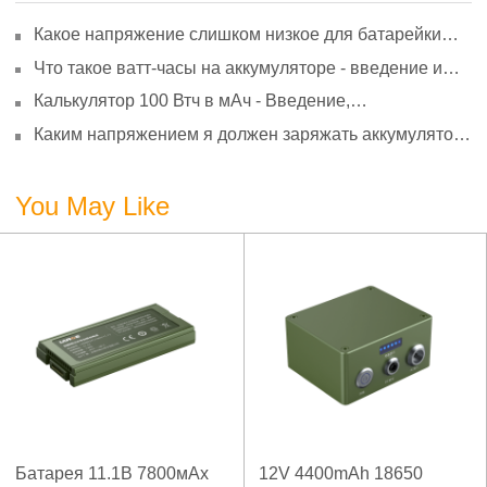
Какое напряжение слишком низкое для батарейки
АА? Минимальное напряжение, вольтметр и
Что такое ватт-часы на аккумуляторе - введение и
старение
расчет?
Калькулятор 100 Втч в мАч - Введение,
преобразование и использование
Каким напряжением я должен заряжать аккумулятор
3,7 В?
You May Like
Батарея 11.1В 7800мАх
12V 4400mAh 18650