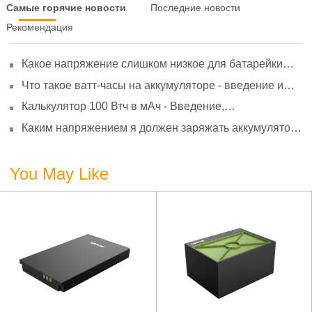
Самые горячие новости
Последние новости
Рекомендация
Какое напряжение слишком низкое для батарейки
АА? Минимальное напряжение, вольтметр и
Что такое ватт-часы на аккумуляторе - введение и
старение
расчет?
Калькулятор 100 Втч в мАч - Введение,
преобразование и использование
Каким напряжением я должен заряжать аккумулятор
3,7 В?
You May Like