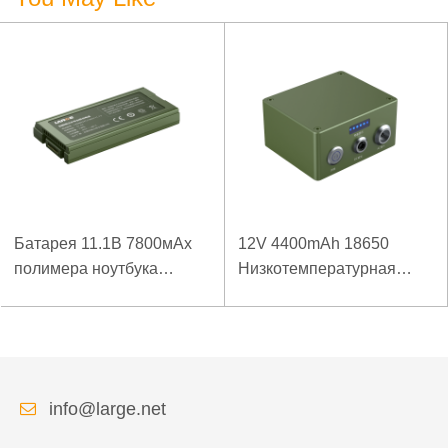
Батарея 11.1В 7800мАх
12V 4400mAh 18650
полимера ноутбука
Низкотемпературная
низкой температуры
литиевая батарея для
высокой плотности
усиленного источника
энергии изрезанная
питания
info@large.net