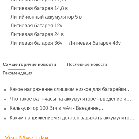
Литиевая батарея 14,8 в
Литий-ионный аккумулятор 5 в
Литиевая батарея 12v
Литиевая батарея 24 в
Литиевая батарея 36v
Литиевая батарея 48v
Самые горячие новости
Последние новости
Рекомендация
Какое напряжение слишком низкое для батарейки
АА? Минимальное напряжение, вольтметр и
Что такое ватт-часы на аккумуляторе - введение и
старение
расчет?
Калькулятор 100 Втч в мАч - Введение,
преобразование и использование
Каким напряжением я должен заряжать аккумулятор
3,7 В?
You May Like