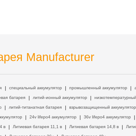
рея Manufacturer
я
специальный аккумулятор
промышленный аккумулятор
|
|
|
евая батарея
литий-ионный аккумулятор
низкотемпературный
|
|
р
литий-титанатная батарея
взрывозащищенный аккумулятор
|
|
аккумулятор
24v lifepo4 аккумулятор
36v lifepo4 аккумулятор
|
|
|
4 в
Литиевая батарея 11,1 в
Литиевая батарея 14,8 в
Лити
|
|
|