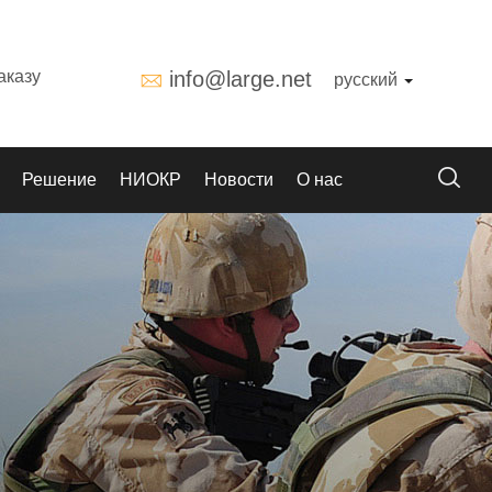
аказу
info@large.net
русский
Решение
НИОКР
Новости
О нас