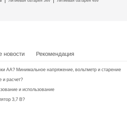
в
Литиевая батарея 36v
Литиевая батарея 48v
|
|
е новости
Рекомендация
йки АА? Минимальное напряжение, вольтметр и старение
е и расчет?
азование и использование
ятор 3,7 В?