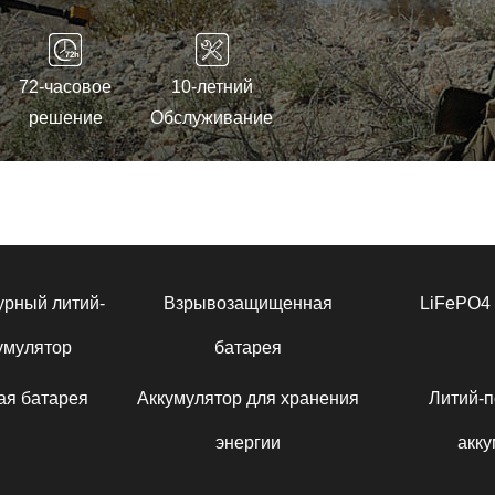
72-часовое
10-летний
решение
Обслуживание
урный литий-
Взрывозащищенная
LiFePO4 
умулятор
батарея
ая батарея
Аккумулятор для хранения
Литий-
энергии
акку