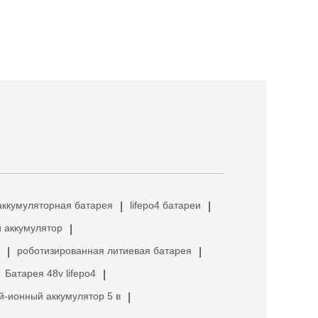
аккумуляторная батарея
lifepo4 батареи
|
|
 аккумулятор
|
роботизированная литиевая батарея
|
|
Батарея 48v lifepo4
|
й-ионный аккумулятор 5 в
|