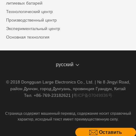
литиевых батарей
Технологический центр
Производственный центр
Экспериментальный центр
Основная технология
русский
© 2018 Dongguan Large Electronics Co., Ltd. | № 8 Jingyi Road,
район Дунчэн, город Дунгуань, провинция Гуандун, Китай
Тел. +86-769-23182621
|
粤ICP备07049936号
Страница содержит машинный перевод, содержание носит справочный
характер, исходный текст имеет преимущественную силу.
Оставить