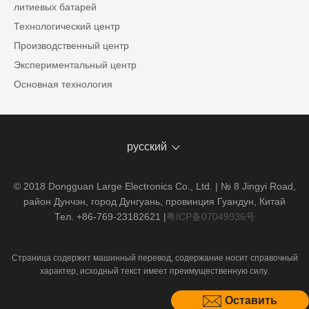
литиевых батарей
Технологический центр
Производственный центр
Экспериментальный центр
Основная технология
русский
© 2018 Dongguan Large Electronics Co., Ltd. | № 8 Jingyi Road,
район Дунчэн, город Дунгуань, провинция Гуандун, Китай
Тел. +86-769-23182621
|
粤ICP备07049936号
Страница содержит машинный перевод, содержание носит справочный
характер, исходный текст имеет преимущественную силу.
Оставить