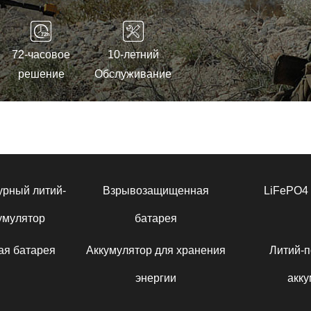
72-часовое
10-летний
решение
Обслуживание
урный литий-
Взрывозащищенная
LiFePO4 
умулятор
батарея
ая батарея
Аккумулятор для хранения
Литий-
энергии
акку