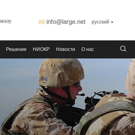
аказу
info@large.net
русский
Решение
НИОКР
Новости
О нас