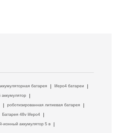
аккумуляторная батарея
lifepo4 батареи
|
|
 аккумулятор
|
роботизированная литиевая батарея
|
|
Батарея 48v lifepo4
|
й-ионный аккумулятор 5 в
|