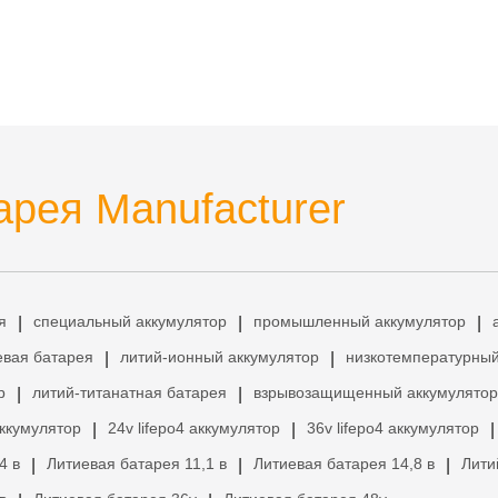
рея Manufacturer
я
специальный аккумулятор
промышленный аккумулятор
|
|
|
евая батарея
литий-ионный аккумулятор
низкотемпературный
|
|
р
литий-титанатная батарея
взрывозащищенный аккумулятор
|
|
аккумулятор
24v lifepo4 аккумулятор
36v lifepo4 аккумулятор
|
|
|
4 в
Литиевая батарея 11,1 в
Литиевая батарея 14,8 в
Лити
|
|
|