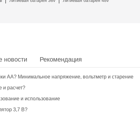
в
Литиевая батарея 36v
Литиевая батарея 48v
|
|
е новости
Рекомендация
йки АА? Минимальное напряжение, вольтметр и старение
е и расчет?
азование и использование
ятор 3,7 В?