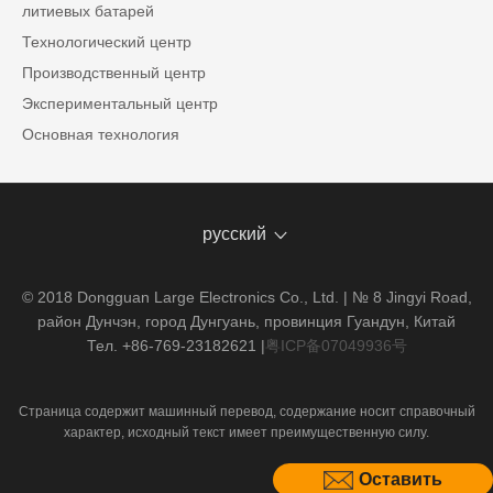
литиевых батарей
Технологический центр
Производственный центр
Экспериментальный центр
Основная технология
русский
© 2018 Dongguan Large Electronics Co., Ltd. | № 8 Jingyi Road,
район Дунчэн, город Дунгуань, провинция Гуандун, Китай
Тел. +86-769-23182621
|
粤ICP备07049936号
Страница содержит машинный перевод, содержание носит справочный
характер, исходный текст имеет преимущественную силу.
Оставить