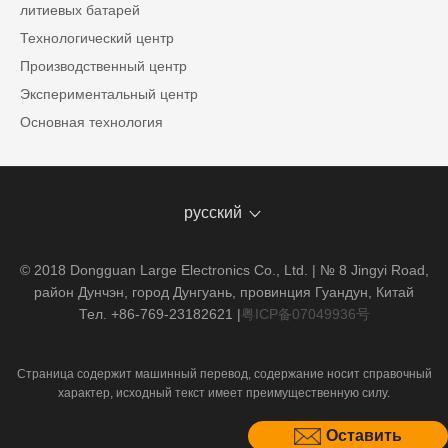
литиевых батарей
Технологический центр
Производственный центр
Экспериментальный центр
Основная технология
русский
© 2018 Dongguan Large Electronics Co., Ltd. | № 8 Jingyi Road,
район Дунчэн, город Дунгуань, провинция Гуандун, Китай
Тел. +86-769-23182621
|
粤ICP备07049936号
Страница содержит машинный перевод, содержание носит справочный
характер, исходный текст имеет преимущественную силу.
Оставить