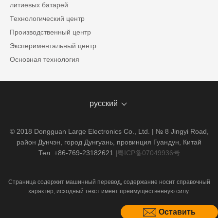
литиевых батарей
Технологический центр
Производственный центр
Экспериментальный центр
Основная технология
русский
© 2018 Dongguan Large Electronics Co., Ltd. | № 8 Jingyi Road,
район Дунчэн, город Дунгуань, провинция Гуандун, Китай
Тел. +86-769-23182621
|
粤ICP备07049936号
Страница содержит машинный перевод, содержание носит справочный
характер, исходный текст имеет преимущественную силу.
Оставить