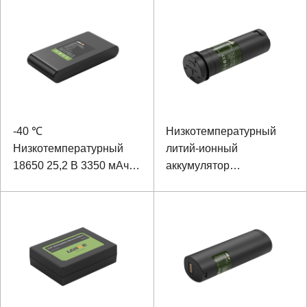
влажности, литий-
ионный аккумулятор
(логистика холодовой
цепи внутри отсека)
-40 ℃
Низкотемпературный
Низкотемпературный
литий-ионный
18650 25,2 В 3350 мАч
аккумулятор
Двойной поисковый свет
инфракрасного
тепловизора 18650 3,6 В
3300 мАч