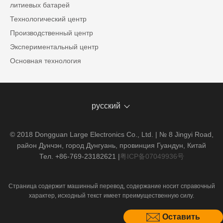
литиевых батарей
Технологический центр
Производственный центр
Экспериментальный центр
Основная технология
русский
© 2018 Dongguan Large Electronics Co., Ltd. | № 8 Jingyi Road,
район Дунчэн, город Дунгуань, провинция Гуандун, Китай
Тел. +86-769-23182621
|
粤ICP备07049936号
Страница содержит машинный перевод, содержание носит справочный
характер, исходный текст имеет преимущественную силу.
Оставить