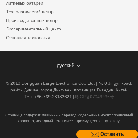
литиевых батарей
Технологический центр
Производственный центр
Экспериментальный центр
Основная технология
русский
© 2018 Dongguan Large Electronics Co., Ltd. | № 8 Jingyi Road,
район Дунчэн, город Дунгуань, провинция Гуандун, Китай
Тел. +86-769-23182621
|
粤ICP备07049936号
Страница содержит машинный перевод, содержание носит справочный
характер, исходный текст имеет преимущественную силу.
Оставить