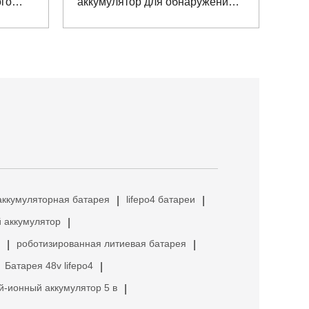
ого
аккумулятор для обнаружения
ацией
промышленной среды
аккумуляторная батарея
lifepo4 батареи
|
|
 аккумулятор
|
роботизированная литиевая батарея
|
|
Батарея 48v lifepo4
|
й-ионный аккумулятор 5 в
|