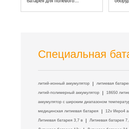
батарея для полевого
обору
вездехода
радиа
Специальная бата
литий-ионный аккумулятор
литиевая батаре
|
литий-полимерный аккумулятор
18650 лити
|
аккумулятор с широким диапазоном температу
медицинская литиевая батарея
12v lifepo4 
|
Литиевая батарея 3,7 в
Литиевая батарея 7,
|