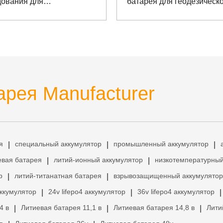
дования для
батарея для геодезическ
ционных испытаний
инструмента с коммуник
SMBUS
рея Manufacturer
я
специальный аккумулятор
промышленный аккумулятор
|
|
|
евая батарея
литий-ионный аккумулятор
низкотемпературный
|
|
р
литий-титанатная батарея
взрывозащищенный аккумулятор
|
|
аккумулятор
24v lifepo4 аккумулятор
36v lifepo4 аккумулятор
|
|
|
4 в
Литиевая батарея 11,1 в
Литиевая батарея 14,8 в
Лити
|
|
|