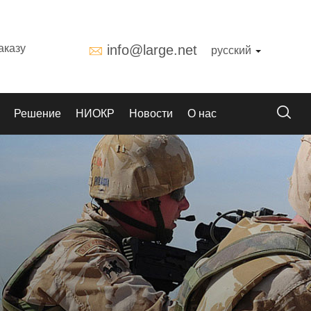
аказу
info@large.net
русский
Решение
НИОКР
Новости
О нас