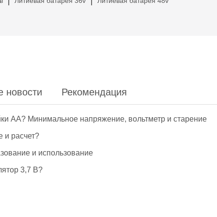
в
Литиевая батарея 36v
Литиевая батарея 48v
|
|
е новости
Рекомендация
йки АА? Минимальное напряжение, вольтметр и старение
е и расчет?
азование и использование
ятор 3,7 В?