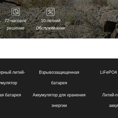
72-часовое
10-летний
решение
Обслуживание
урный литий-
Взрывозащищенная
LiFePO4 
умулятор
батарея
ая батарея
Аккумулятор для хранения
Литий-
энергии
акку