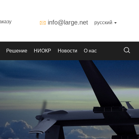
аказу
info@large.net
русский
Решение
НИОКР
Новости
О нас