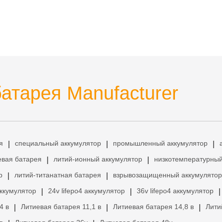
атарея Manufacturer
я
специальный аккумулятор
промышленный аккумулятор
|
|
|
евая батарея
литий-ионный аккумулятор
низкотемпературный
|
|
р
литий-титанатная батарея
взрывозащищенный аккумулятор
|
|
аккумулятор
24v lifepo4 аккумулятор
36v lifepo4 аккумулятор
|
|
|
4 в
Литиевая батарея 11,1 в
Литиевая батарея 14,8 в
Лити
|
|
|