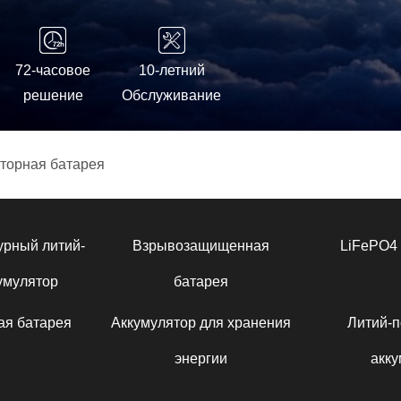
72-часовое
10-летний
решение
Обслуживание
торная батарея
урный литий-
Взрывозащищенная
LiFePO4 
умулятор
батарея
ая батарея
Аккумулятор для хранения
Литий-
энергии
акку