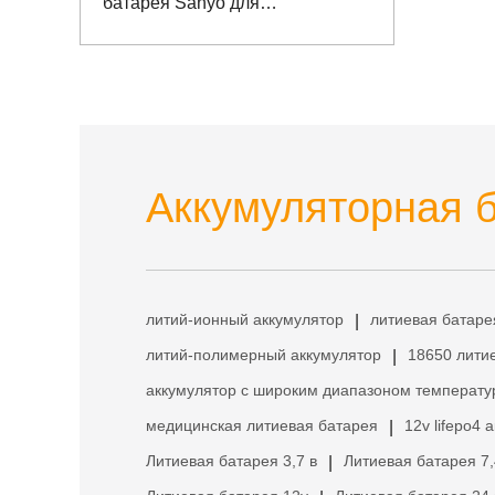
батарея Sanyo для
измерительных и контрольных
приборов
Аккумуляторная б
литий-ионный аккумулятор
литиевая батаре
|
литий-полимерный аккумулятор
18650 лити
|
аккумулятор с широким диапазоном температу
медицинская литиевая батарея
12v lifepo4 
|
Литиевая батарея 3,7 в
Литиевая батарея 7,
|