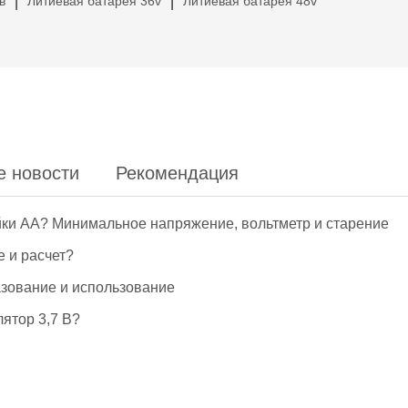
в
Литиевая батарея 36v
Литиевая батарея 48v
|
|
е новости
Рекомендация
йки АА? Минимальное напряжение, вольтметр и старение
е и расчет?
азование и использование
ятор 3,7 В?