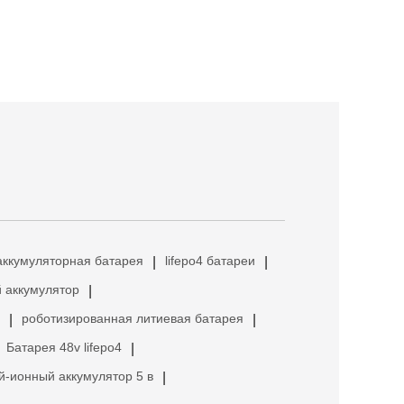
аккумуляторная батарея
lifepo4 батареи
|
|
 аккумулятор
|
роботизированная литиевая батарея
|
|
Батарея 48v lifepo4
|
й-ионный аккумулятор 5 в
|