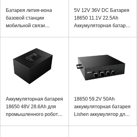
Батарея лития-иона
5V 12V 36V DC Батарея
базовой станции
18650 11.1V 22.5Ah
мобильной связи
Аккумуляторная батарея
батареи 48В 50Ах
Sanyo для
ЛиФеПО4 с связью
измерительных и
РС485
контрольных приборов
Аккумуляторная батарея
18650 59.2V 50Ah
18650 48V 28.6Ah для
аккумуляторная батарея
промышленного робота
Lishen аккумулятор для
с коммуникациями
железнодорожного
RS232 и RS485
вагона AGV