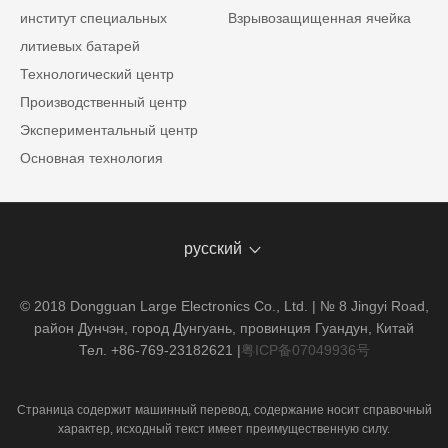
институт специальных
Взрывозащищенная ячейка
литиевых батарей
Технологический центр
Производственный центр
Экспериментальный центр
Основная технология
русский
© 2018 Dongguan Large Electronics Co., Ltd. | № 8 Jingyi Road,
район Дунчэн, город Дунгуань, провинция Гуандун, Китай
Тел. +86-769-23182621
|
粤ICP备07049936号
Страница содержит машинный перевод, содержание носит справочный
характер, исходный текст имеет преимущественную силу.