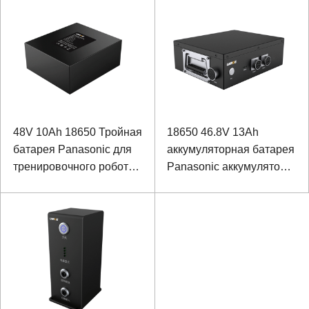
рюкзака лазера
реабилитационных
роботов
48V 10Ah 18650 Тройная
18650 46.8V 13Ah
батарея Panasonic для
аккумуляторная батарея
тренировочного робота
Panasonic аккумулятор
для реабилитации
для рельсового
нижних конечностей
сверлильного станка