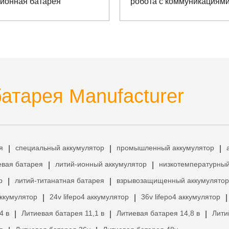
-ионная батарея
робота с коммуникациям
RS232 и RS485
атарея Manufacturer
я
специальный аккумулятор
промышленный аккумулятор
|
|
|
евая батарея
литий-ионный аккумулятор
низкотемпературный
|
|
р
литий-титанатная батарея
взрывозащищенный аккумулятор
|
|
аккумулятор
24v lifepo4 аккумулятор
36v lifepo4 аккумулятор
|
|
|
4 в
Литиевая батарея 11,1 в
Литиевая батарея 14,8 в
Лити
|
|
|