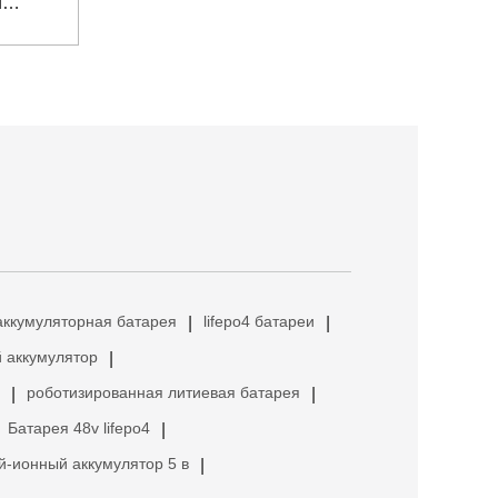
и
аккумуляторная батарея
lifepo4 батареи
|
|
 аккумулятор
|
роботизированная литиевая батарея
|
|
Батарея 48v lifepo4
|
й-ионный аккумулятор 5 в
|