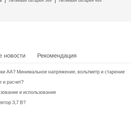
в
Литиевая батарея 36v
Литиевая батарея 48v
|
|
е новости
Рекомендация
йки АА? Минимальное напряжение, вольтметр и старение
е и расчет?
азование и использование
ятор 3,7 В?