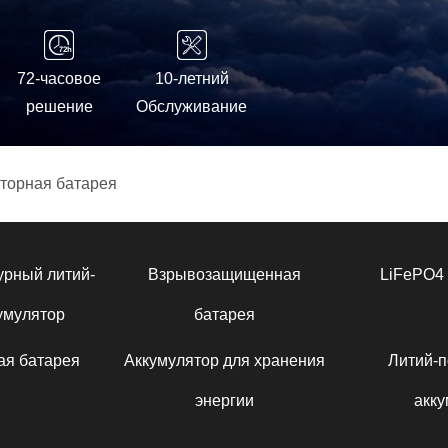
72-часовое
10-летний
решение
Обслуживание
торная батарея
урный литий-
Взрывозащищенная
LiFePO4 
умулятор
батарея
ая батарея
Аккумулятор для хранения
Литий-
энергии
акку