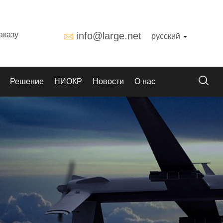
аказу
info@large.net
русский
Решение
НИОКР
Новости
О нас