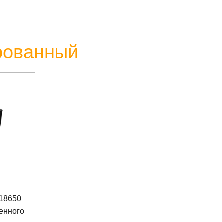
ированный
 18650
енного