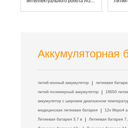
интеллектуального робота AGV
Литий
Pipe Gallery с коммуникацией
RS485
Аккумуляторная б
литий-ионный аккумулятор
литиевая батаре
|
литий-полимерный аккумулятор
18650 лити
|
аккумулятор с широким диапазоном температу
медицинская литиевая батарея
12v lifepo4 
|
Литиевая батарея 3,7 в
Литиевая батарея 7,
|