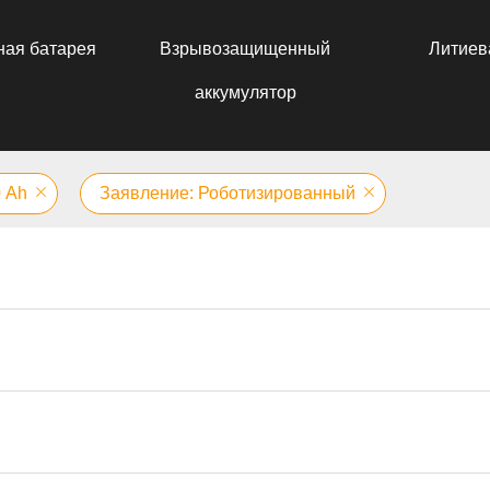
ная батарея
Взрывозащищенный
Литиев
аккумулятор
0 Аh
Заявление: Роботизированный