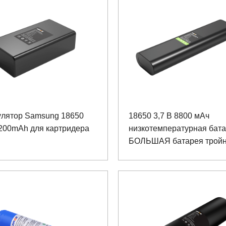
улятор Samsung 18650
18650 3,7 В 8800 мАч
5200mAh для картридера
низкотемпературная бат
БОЛЬШАЯ батарея трой
батарея для передачи д
обнаружения окружающе
среды