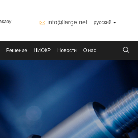
аказу
info@large.net
русский
Решение
НИОКР
Новости
О нас