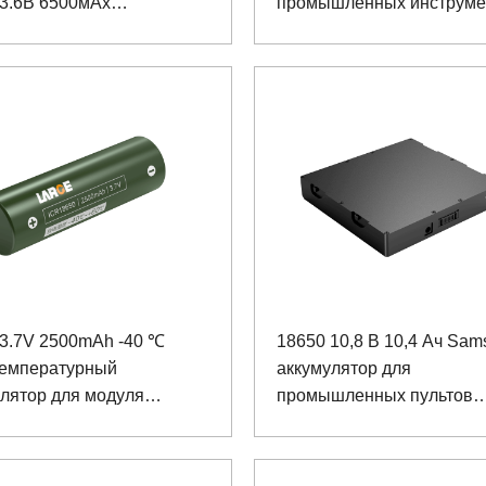
 3.6В 6500мАх
промышленных инструме
озащищенный
тивный
 3.7V 2500mAh -40 ℃
18650 10,8 В 10,4 Ач Sam
температурный
аккумулятор для
лятор для модуля
промышленных пультов
ионирования
дистанционного управле