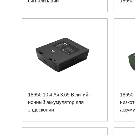
сигнализации
18650
взрыв
порта
18650 10,4 Ач 3,65 В литий-
18650
ионный аккумулятор для
низко
эндоскопии
аккуму
позиц