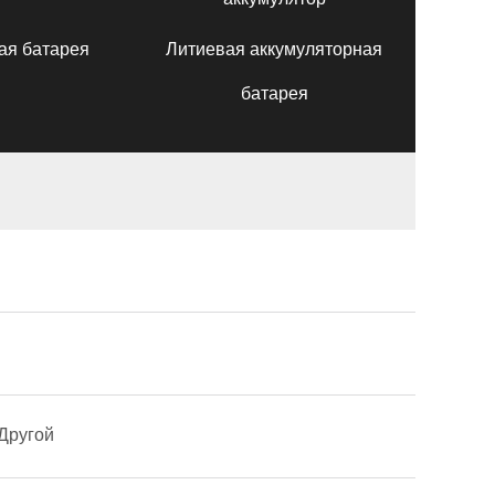
ая батарея
Литиевая аккумуляторная
батарея
h
Другой