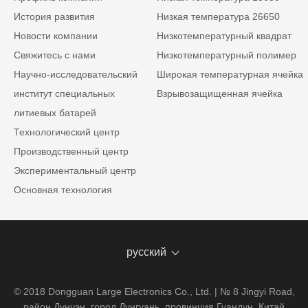
История развития
Низкая температура 26650
Новости компании
Низкотемпературный квадрат
Свяжитесь с нами
Низкотемпературный полимер
Научно-исследовательский
Широкая температурная ячейка
институт специальных
Взрывозащищенная ячейка
литиевых батарей
Технологический центр
Производственный центр
Экспериментальный центр
Основная технология
русский
© 2018 Dongguan Large Electronics Co., Ltd. | № 8 Jingyi Road,
район Дунчэн, город Дунгуань, провинция Гуандун, Китай