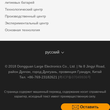
литиевых батарей
Технологический центр
Производственный центр
Экспериментальный центр
Основная технология
русский
© 2018 Dongguan Large Electronics Co., Ltd. | № 8 Jingyi Road,
район Дунчэн, город Дунгуань, провинция Гуандун, Китай
Тел. +86-769-23182621
|
粤ICP备07049936号
Страница содержит машинный перевод, содержание носит справочный
характер, исходный текст имеет преимущественную силу.
Оставить