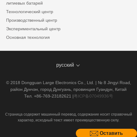
литиевых батарей
Технологический центр
Производственный центр
Экспериментальный центр
Основная технология
русский
© 2018 Dongguan Large Electronics Co., Ltd. | № 8 Jingyi Road,
район Дунчэн, город Дунгуань, провинция Гуандун, Китай
Тел. +86-769-23182621
|
粤ICP备07049936号
Страница содержит машинный перевод, содержание носит справочный
характер, исходный текст имеет преимущественную силу.
Оставить