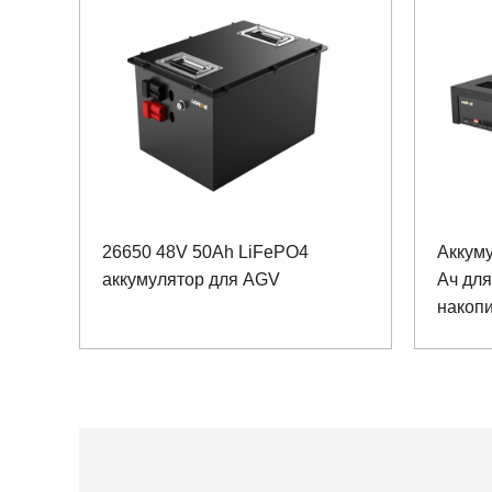
26650 48V 50Ah LiFePO4
Аккуму
аккумулятор для AGV
Ач для
накопи
связи