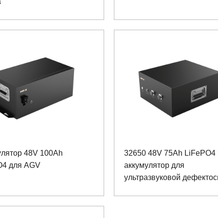
а
улятор 48V 100Ah
32650 48V 75Ah LiFePO4
O4 для AGV
аккумулятор для
ультразвуковой дефектос
с коммуникацией RS485