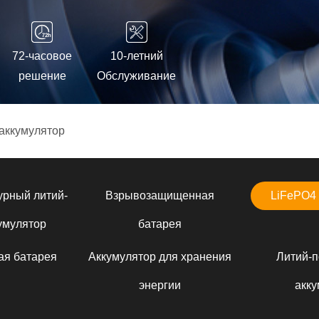
72-часовое
10-летний
решение
Обслуживание
аккумулятор
урный литий-
Взрывозащищенная
LiFePO4 
умулятор
батарея
ая батарея
Аккумулятор для хранения
Литий-
энергии
акку