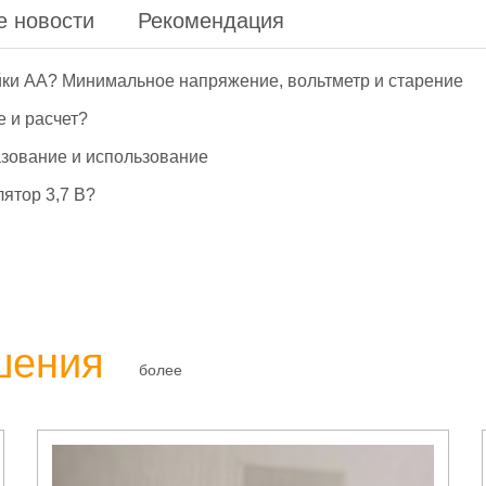
е новости
Рекомендация
йки АА? Минимальное напряжение, вольтметр и старение
е и расчет?
азование и использование
ятор 3,7 В?
шения
более