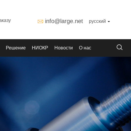
аказу
info@large.net
русский
Решение
НИОКР
Новости
О нас