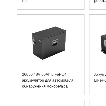
Ач
робот
26650 48V 60Ah LiFePO4
Аккум
аккумулятор для автомобиля
LiFeP
обнаружения монорельса