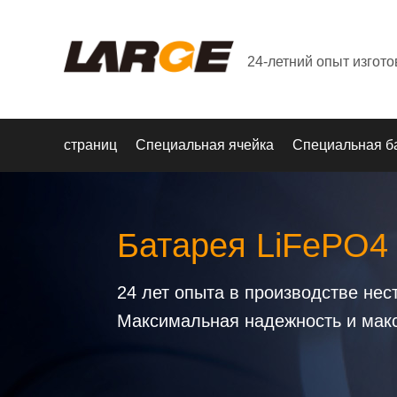
24-летний опыт изгот
страниц
Специальная ячейка
Специальная б
Батарея LiFePO4
24 лет опыта в производстве не
Максимальная надежность и мак