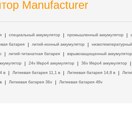
тор Manufacturer
я
специальный аккумулятор
промышленный аккумулятор
|
|
|
евая батарея
литий-ионный аккумулятор
низкотемпературный
|
|
р
литий-титанатная батарея
взрывозащищенный аккумулятор
|
|
аккумулятор
24v lifepo4 аккумулятор
36v lifepo4 аккумулятор
|
|
|
4 в
Литиевая батарея 11,1 в
Литиевая батарея 14,8 в
Лити
|
|
|
в
Литиевая батарея 36v
Литиевая батарея 48v
|
|