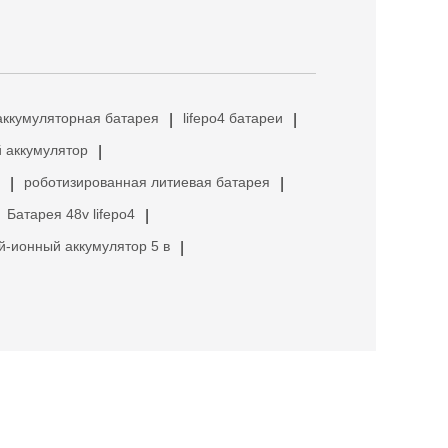
аккумуляторная батарея
lifepo4 батареи
|
|
 аккумулятор
|
роботизированная литиевая батарея
|
|
Батарея 48v lifepo4
|
й-ионный аккумулятор 5 в
|