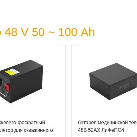
 48 V 50 ~ 100 Аh
-железо-фосфатный
батарея медицинской те
лятор для скважинного
48В 52АХ ЛиФеПО4