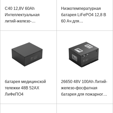
C40 12,8V 60Ah
Низкотемпературная
Интеллектуальная
батарея LiFePO4 12,8 В
литий-железо-
60 Ач для
фосфатная батарея для
интеллектуального
видеонаблюдения
видеонаблюдения
батарея медицинской
26650 48V 100Ah Литий-
тележки 48В 52АХ
железо-фосфатная
ЛиФеПО4
батарея для пожарного
робота