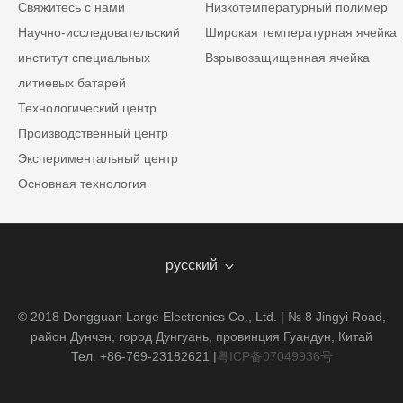
Свяжитесь с нами
Низкотемпературный полимер
Научно-исследовательский
Широкая температурная ячейка
институт специальных
Взрывозащищенная ячейка
литиевых батарей
Технологический центр
Производственный центр
Экспериментальный центр
Основная технология
русский
© 2018 Dongguan Large Electronics Co., Ltd. | № 8 Jingyi Road,
район Дунчэн, город Дунгуань, провинция Гуандун, Китай
Тел. +86-769-23182621
|
粤ICP备07049936号