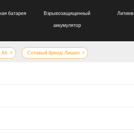
ная батарея
Взрывозащищенный
Литиев
аккумулятор
0 Аh
Сотовый бренд: Лишен