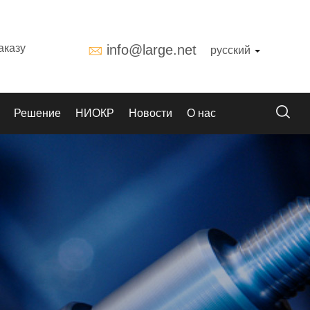
аказу
info@large.net
русский
Решение
НИОКР
Новости
О нас