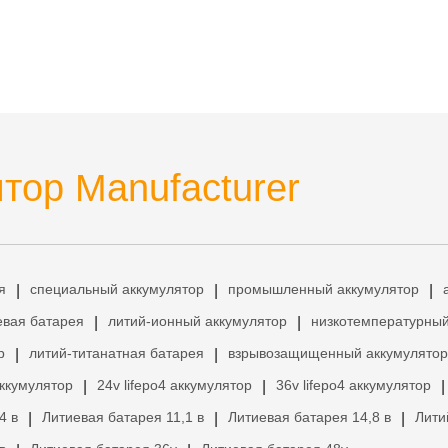
тор Manufacturer
я
специальный аккумулятор
промышленный аккумулятор
|
|
|
евая батарея
литий-ионный аккумулятор
низкотемпературный
|
|
р
литий-титанатная батарея
взрывозащищенный аккумулятор
|
|
аккумулятор
24v lifepo4 аккумулятор
36v lifepo4 аккумулятор
|
|
|
4 в
Литиевая батарея 11,1 в
Литиевая батарея 14,8 в
Лити
|
|
|