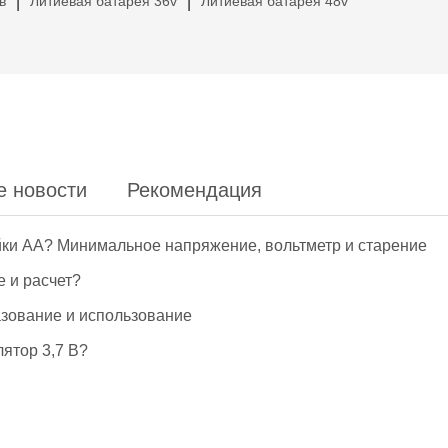
в
Литиевая батарея 36v
Литиевая батарея 48v
|
|
е новости
Рекомендация
йки АА? Минимальное напряжение, вольтметр и старение
е и расчет?
азование и использование
ятор 3,7 В?