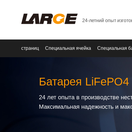
24-летний опыт изгот
страниц
Специальная ячейка
Специальная б
Батарея LiFePO4
24 лет опыта в производстве не
Максимальная надежность и мак