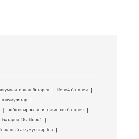
аккумуляторная батарея
lifepo4 батареи
|
|
 аккумулятор
|
роботизированная литиевая батарея
|
|
Батарея 48v lifepo4
|
й-ионный аккумулятор 5 в
|