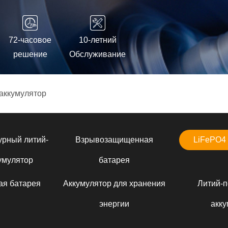
72-часовое
10-летний
решение
Обслуживание
аккумулятор
урный литий-
Взрывозащищенная
LiFePO4 
умулятор
батарея
ая батарея
Аккумулятор для хранения
Литий-
энергии
акку