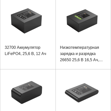
производительности
мониторинга на
оборудования с портом
открытом воздухе
связи SMBUS
32700 Аккумулятор
Низкотемпературная
LiFePO4, 25,6 В, 12 Ач
зарядка и разрядка
26650 25,6 В 16,5 Ач,
литий-железо-
фосфатная батарея для
робота-инспекционного
робота