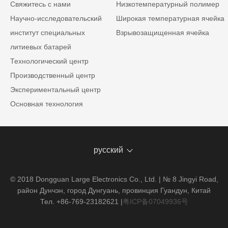
Свяжитесь с нами
Низкотемпературный полимер
Научно-исследовательский
Широкая температурная ячейка
институт специальных
Взрывозащищенная ячейка
литиевых батарей
Технологический центр
Производственный центр
Экспериментальный центр
Основная технология
русский
© 2018 Dongguan Large Electronics Co., Ltd. | № 8 Jingyi Road,
район Дунчэн, город Дунгуань, провинция Гуандун, Китай
Тел. +86-769-23182621
|
粤ICP备07049936号