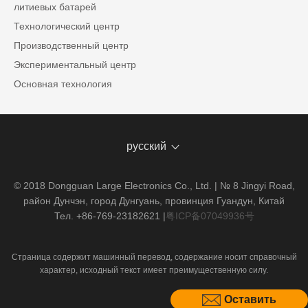
литиевых батарей
Технологический центр
Производственный центр
Экспериментальный центр
Основная технология
русский
© 2018 Dongguan Large Electronics Co., Ltd. | № 8 Jingyi Road,
район Дунчэн, город Дунгуань, провинция Гуандун, Китай
Тел. +86-769-23182621
|
粤ICP备07049936号
Страница содержит машинный перевод, содержание носит справочный
характер, исходный текст имеет преимущественную силу.
Оставить