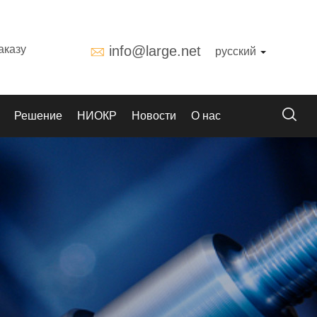
аказу
info@large.net
русский
Решение
НИОКР
Новости
О нас