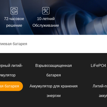
72-часовое
10-летний
решение
Обслуживание
тиевая батарея
урный литий-
Взрывозащищенная
LiFePO4 
умулятор
батарея
ая батарея
Аккумулятор для хранения
Литий-
энергии
акку