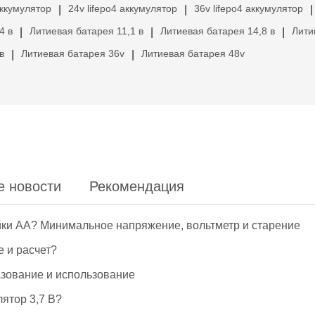
аккумулятор
24v lifepo4 аккумулятор
36v lifepo4 аккумулятор
|
|
|
4 в
Литиевая батарея 11,1 в
Литиевая батарея 14,8 в
Лити
|
|
|
в
Литиевая батарея 36v
Литиевая батарея 48v
|
|
е новости
Рекомендация
йки АА? Минимальное напряжение, вольтметр и старение
е и расчет?
азование и использование
ятор 3,7 В?