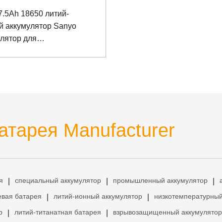
7.5Ah 18650 литий-
й аккумулятор Sanyo
лятор для
шленного компьютера
атарея Manufacturer
я
специальный аккумулятор
промышленный аккумулятор
|
|
|
евая батарея
литий-ионный аккумулятор
низкотемпературный
|
|
р
литий-титанатная батарея
взрывозащищенный аккумулятор
|
|