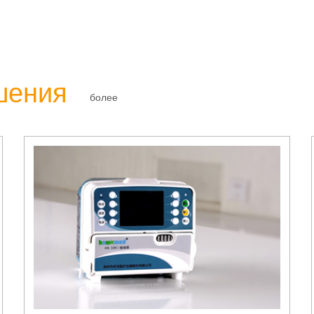
шения
более