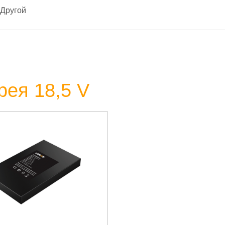
Другой
рея 18,5 V