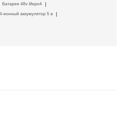
Батарея 48v lifepo4
|
й-ионный аккумулятор 5 в
|