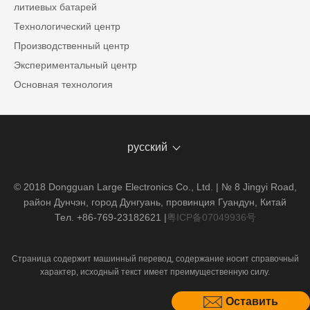
литиевых батарей
Технологический центр
Производственный центр
Экспериментальный центр
Основная технология
русский
© 2018 Dongguan Large Electronics Co., Ltd. | № 8 Jingyi Road,
район Дунчэн, город Дунгуань, провинция Гуандун, Китай
Тел. +86-769-23182621
|
粤ICP备07049936号
Страница содержит машинный перевод, содержание носит справочный
характер, исходный текст имеет преимущественную силу.
Оставить