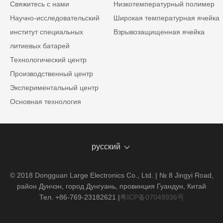
Свяжитесь с нами
Низкотемпературный полимер
Научно-исследовательский
Широкая температурная ячейка
институт специальных
Взрывозащищенная ячейка
литиевых батарей
Технологический центр
Производственный центр
Экспериментальный центр
Основная технология
русский
© 2018 Dongguan Large Electronics Co., Ltd. | № 8 Jingyi Road,
район Дунчэн, город Дунгуань, провинция Гуандун, Китай
Тел. +86-769-23182621
|
粤ICP备07049936号