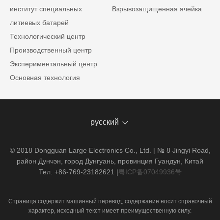
институт специальных
Взрывозащищенная ячейка
литиевых батарей
Технологический центр
Производственный центр
Экспериментальный центр
Основная технология
русский
© 2018 Dongguan Large Electronics Co., Ltd. | № 8 Jingyi Road,
район Дунчэн, город Дунгуань, провинция Гуандун, Китай
Тел. +86-769-23182621
|
粤ICP备07049936号
Страница содержит машинный перевод, содержание носит справочный
характер, исходный текст имеет преимущественную силу.