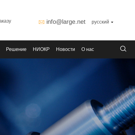
аказу
info@large.net
русский
Решение
НИОКР
Новости
О нас