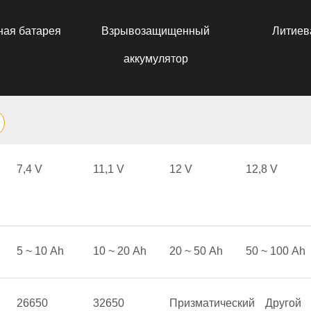
ная батарея
Взрывозащищенный
Литиев
аккумулятор
7,4 V
11,1 V
12 V
12,8 V
5 ~ 10 Аh
10 ~ 20 Аh
20 ~ 50 Аh
50 ~ 100 Аh
26650
32650
Призматический
Другой