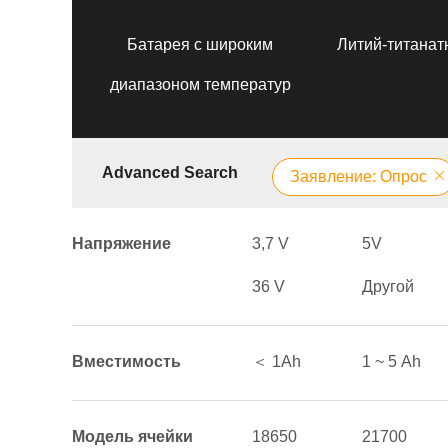
Батарея с широким
Литий-титанат
диапазоном температур
Advanced Search
Заявление: Опрос
Напряжение
3,7 V
5V
36 V
Другой
Вместимость
＜ 1Аh
1 ~ 5 Аh
Модель ячейки
18650
21700