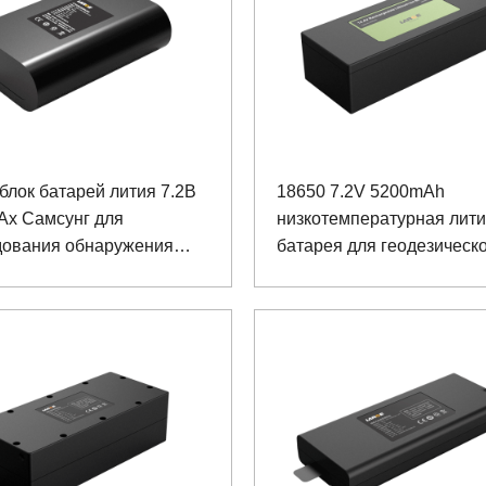
блок батарей лития 7.2В
18650 7.2V 5200mAh
Ах Самсунг для
низкотемпературная лит
дования обнаружения
батарея для геодезическ
ха
инструмента с коммуник
SMBUS