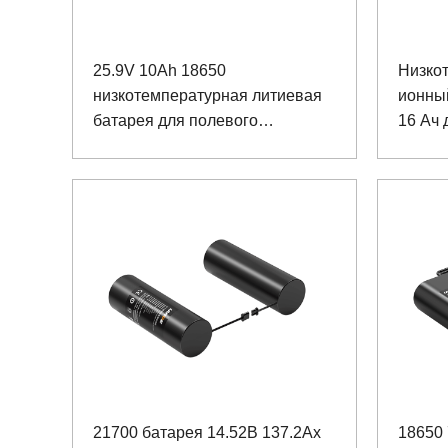
25.9V 10Ah 18650
Низко
низкотемпературная литиевая
ионный
батарея для полевого
16 Ач 
вездехода
21700 батарея 14.52В 137.2Ах
18650 