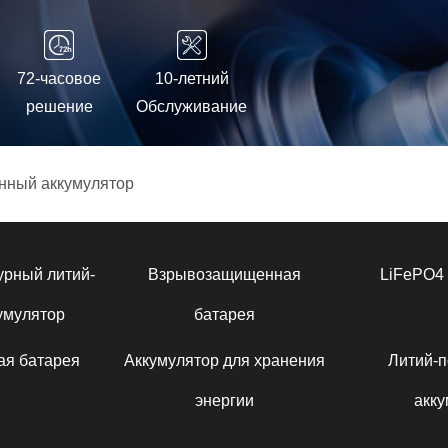
72-часовое
10-летний
решение
Обслуживание
нный аккумулятор
урный литий-
Взрывозащищенная
LiFePO4 
умулятор
батарея
ая батарея
Аккумулятор для хранения
Литий-
энергии
акку