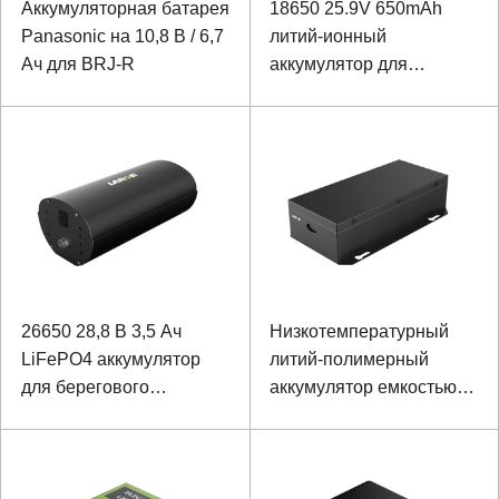
Аккумуляторная батарея
18650 25.9V 650mAh
Panasonic на 10,8 В / 6,7
литий-ионный
Ач для BRJ-R
аккумулятор для
специального
применения
26650 28,8 В 3,5 Ач
Низкотемпературный
LiFePO4 аккумулятор
литий-полимерный
для берегового
аккумулятор емкостью
оборудования
11,1 В 7800 мАч с
высокой плотностью
энергии для
защищенного ноутбука