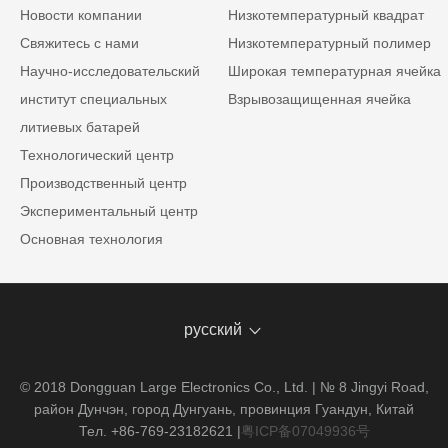
Новости компании
Низкотемпературный квадрат
Свяжитесь с нами
Низкотемпературный полимер
Научно-исследовательский
Широкая температурная ячейка
институт специальных
Взрывозащищенная ячейка
литиевых батарей
Технологический центр
Производственный центр
Экспериментальный центр
Основная технология
русский
© 2018 Dongguan Large Electronics Co., Ltd. | № 8 Jingyi Road,
район Дунчэн, город Дунгуань, провинция Гуандун, Китай
Тел. +86-769-23182621
|
粤ICP备07049936号