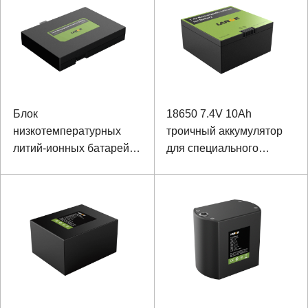
Блок
18650 7.4V 10Ah
низкотемпературных
троичный аккумулятор
литий-ионных батарей
для специального
10.8V 7800mAh для
оборудования
Toolbox