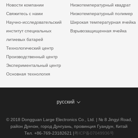
Новости компании
Низкотемпературный квадрат
Свяжитесь с нами
Низкотемпературный полимер
Научно-исследовательский
Широкая температурная ячейка
институт специальных
Взрывозащищенная ячейка
литиевых батарей
Технологический центр
Производственный центр
Экспериментальный центр
Основная технология
русский
© 2018 Dongguan Large Electronics Co., Ltd. | № 8 Jingyi Road,
район Дунчэн, город Дунгуань, провинция Гуандун, Китай
Тел. +86-769-23182621
|
粤ICP备07049936号