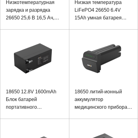
Низкотемпературная
Низкая температура
зарядка и разрядка
LiFePO4 26650 6.4V
26650 25,6 В 16,5 Ач,
15Ah умная батарея
литий-железо-
видеонаблюдения
фосфатная батарея для
робота-инспекционного
робота
18650 12.8V 1600mAh
18650 литий-ионный
Блок батарей
аккумулятор
портативного
медицинского прибора
устройства FePO4
32.4V 3350mAh