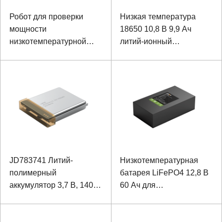
Робот для проверки
Низкая температура
мощности
18650 10,8 В 9,9 Ач
низкотемпературной
литий-ионный
зарядки и разрядки
аккумулятор для
Литий-железо-
ноутбука
фосфатный аккумулятор
JD783741 Литий-
Низкотемпературная
полимерный
батарея LiFePO4 12,8 В
аккумулятор 3,7 В, 140
60 Ач для
мАч
интеллектуального
видеонаблюдения