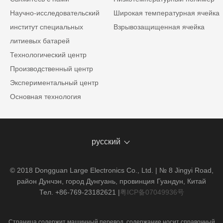
Научно-исследовательский
Широкая температурная ячейка
институт специальных
Взрывозащищенная ячейка
литиевых батарей
Технологический центр
Производственный центр
Экспериментальный центр
Основная технология
русский
© 2018 Dongguan Large Electronics Co., Ltd. | № 8 Jingyi Road,
район Дунчэн, город Дунгуань, провинция Гуандун, Китай
Тел. +86-769-23182621
|
粤ICP备07049936号
Страница содержит машинный перевод, содержание носит справочный