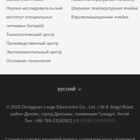
Научно-исследовательский
Широкая температурная ячейка
институт специальных
Взрывозащищенная ячейка
литиевых батарей
Технологический центр
Производственный центр
Экспериментальный центр
Основная технология
русский
© 2018 Dongguan Large Electronics Co., Ltd. | № 8 Jingyi Road,
район Дунчэн, город Дунгуань, провинция Гуандун, Китай
Тел. +86-769-23182621
|
粤ICP备07049936号
Страница содержит машинный перевод, содержание носит справочный